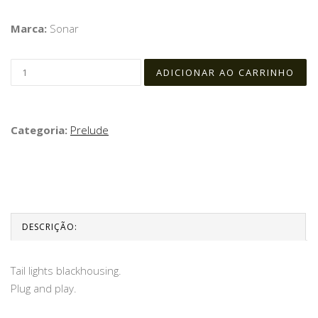
Marca:
Sonar
Categoria:
Prelude
DESCRIÇÃO:
Tail lights blackhousing.
Plug and play.