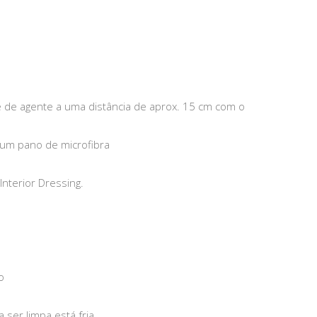
 de agente a uma distância de aprox. 15 cm com o
 um pano de microfibra
nterior Dressing.
o
a ser limpa está fria