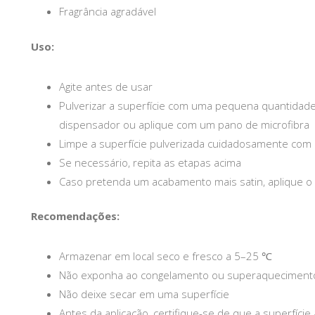
Fragrância agradável
Uso:
Agite antes de usar
Pulverizar a superfície com uma pequena quantidade
dispensador ou aplique com um pano de microfibra
Limpe a superfície pulverizada cuidadosamente com
Se necessário, repita as etapas acima
Caso pretenda um acabamento mais satin, aplique o I
Recomendações:
Armazenar em local seco e fresco a 5–25 ℃
Não exponha ao congelamento ou superaqueciment
Não deixe secar em uma superfície
Antes da aplicação, certifique-se de que a superfície 