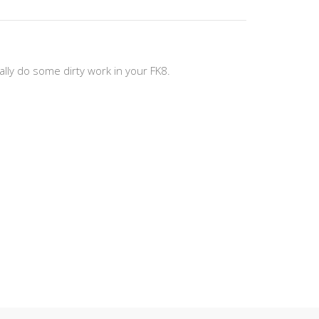
lly do some dirty work in your FK8.
.