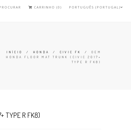
PROCURAR
CARRINHO (0)
PORTUGUÊS (PORTUGAL)
INÍCIO
/
HONDA
/
CIVIC FK
/
OEM
HONDA FLOOR MAT TRUNK (CIVIC 2017+
TYPE R FK8)
+ TYPE R FK8)