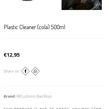
Plastic Cleaner (cola) 500ml
€12,95
Share on:
Brand:
RRCustoms Bad Boys